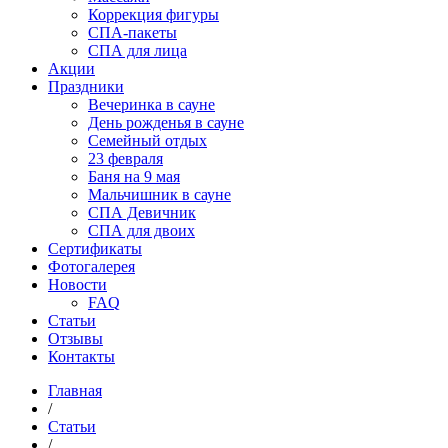
Коррекция фигуры
СПА-пакеты
СПА для лица
Акции
Праздники
Вечеринка в сауне
День рожденья в сауне
Семейный отдых
23 февраля
Баня на 9 мая
Мальчишник в сауне
СПА Девичник
СПА для двоих
Сертификаты
Фотогалерея
Новости
FAQ
Статьи
Отзывы
Контакты
Главная
/
Статьи
/