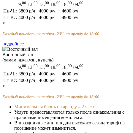
00
00
00
00
00
00
9.
-13.
13.
-18.
18.
-09.
Пн-Чт:
3800
р/ч
4000
р/ч
4600
р/ч
Пт-Вс:
4000
р/ч
4600
р/ч
4900
р/ч
*
Каждый понедельник скидка -20% на аренду до 18:00
подробнее
Восточный зал
(хамам, джакузи, купель)
00
00
00
00
00
00
9.
-13.
13.
-18.
18.
-09.
Пн-Чт:
3800
р/ч
4000
р/ч
4600
р/ч
Пт-Вс:
4000
р/ч
4600
р/ч
4900
р/ч
*
Каждый понедельник скидка -20% на аренду до 18:00.
Минимальная бронь на аренду – 2 часа.
Услуги предоставляются только после ознакомления с
правилами посещения комплекса.
В праздничные дни и в дни высокого сезона тариф на
посещение может измениться.