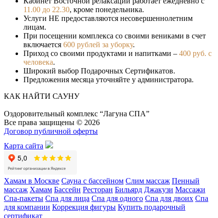
Кабинет Восточной релаксации работает ежедневно с
11.00 до 22.30
, кроме понедельника.
Услуги НЕ предоставляются несовершеннолетним
лицам.
При посещении комплекса со своими вениками в счет
включается
600 рублей за уборку
.
Приход со своими продуктами и напитками –
400 руб. с
человека
.
Широкий выбор Подарочных Сертификатов.
Предложения месяца уточняйте у администратора.
КАК НАЙТИ САУНУ
Оздоровительный комплекс “Лагуна СПА”
Все права защищены © 2026
Договор публичной оферты
Карта сайта
Хамам в Москве
Сауна с бассейном
Слим массаж
Пенный
массаж
Хамам
Бассейн
Ресторан
Бильярд
Джакузи
Массажи
Спа-пакеты
Спа для лица
Спа для одного
Спа для двоих
Спа
для компании
Коррекция фигуры
Купить подарочный
сертификат