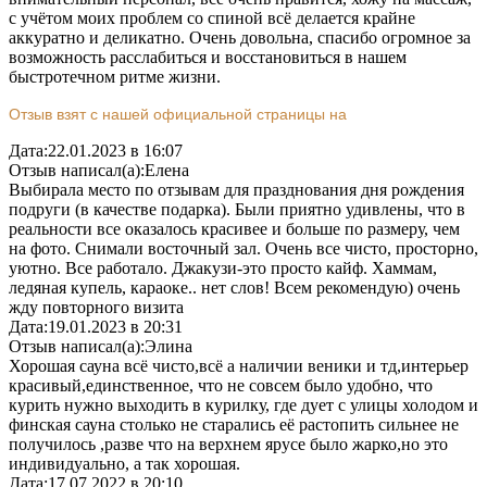
с учётом моих проблем со спиной всё делается крайне
аккуратно и деликатно. Очень довольна, спасибо огромное за
возможность расслабиться и восстановиться в нашем
быстротечном ритме жизни.
Отзыв взят с нашей официальной страницы на
Дата:
22.01.2023 в 16:07
Отзыв написал(а):
Елена
Выбирала место по отзывам для празднования дня рождения
подруги (в качестве подарка). Были приятно удивлены, что в
реальности все оказалось красивее и больше по размеру, чем
на фото. Снимали восточный зал. Очень все чисто, просторно,
уютно. Все работало. Джакузи-это просто кайф. Хаммам,
ледяная купель, караоке.. нет слов! Всем рекомендую) очень
жду повторного визита
Дата:
19.01.2023 в 20:31
Отзыв написал(а):
Элина
Хорошая сауна всё чисто,всё а наличии веники и тд,интерьер
красивый,единственное, что не совсем было удобно, что
курить нужно выходить в курилку, где дует с улицы холодом и
финская сауна столько не старались её растопить сильнее не
получилось ,разве что на верхнем ярусе было жарко,но это
индивидуально, а так хорошая.
Дата:
17.07.2022 в 20:10