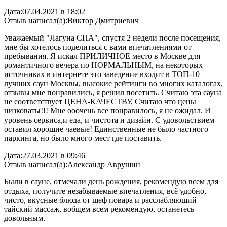
Дата:
07.04.2021 в 18:02
Отзыв написал(а):
Виктор Дмитриевич
Уважаемый "Лагуна СПА", спустя 2 недели после посещения,
мне бы хотелось поделиться с вами впечатлениями от
пребывания. Я искал ПРИЛИЧНОЕ место в Москве для
романтичного вечера по НОРМАЛЬНЫМ, на некоторых
источниках в интернете это заведение входит в ТОП-10
лучших саун Москвы, высокие рейтинги во многих каталогах,
отзывы мне понравились, я решил посетить. Считаю эта сауна
не соответствует ЦЕНА-КАЧЕСТВУ. Считаю что цены
низковаты!!! Мне ооочень все понравилось, я не ожидал. И
уровень сервиса,и еда, и чистота и дизайн. С удовольствием
оставил хорошие чаевые! Единственные не было частного
паркинга, но было много мест где поставить.
Дата:
27.03.2021 в 09:46
Отзыв написал(а):
Александр Аврушин
Были в сауне, отмечали день рождения, рекомендую всем для
отдыха, получите незабываемые впечатления, всё удобно,
чисто, вкусные блюда от шеф повара и расслабляющий
тайский массаж, вобщем всем рекомендую, останетесь
довольным.