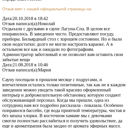
Отзыв взят с нашей официальной страницы на
Дата:
20.10.2018 в 18:42
Отзыв написал(а):
Николай
Отдыхали с друзьями в сауне Лагуна-Спа. В целом все
понравилось. В заведении чисто. Предоставляют посуду,
приборы. Бильярдный стол с хорошем состоянии. Но и были
свои недостатки: долго не могли настроить караоке. А в
остальном все как и ожидали по фотографиям.
Администратор заботливый и не позволит вам оставить свои
забытые вещи
Дата:
21.08.2018 в 10:46
Отзыв написал(а):
Мария
Сауну посещали в прошлом месяце с подругами, и
впечатления остались только позитивные, так как не в каждом
заведении можно увидеть такой красиво оформленный
интерьер и доброжелательную обстановку, которую создают
обслуживающий персонал. Когда мы пришли, одна из
сотрудниц нам все подробно рассказала - показала. Особенно
понравился бассейн, где вода приятной температуры, чистая и
без запаха хлорки. В восточном хамаме мы с девочками
смогли полностью расслабиться и получить удовольствие, да
еще и ароматерапия была заодно от аромата эфирных масел.