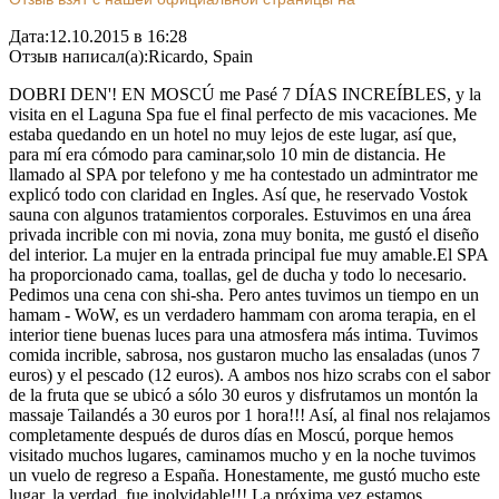
Дата:
12.10.2015 в 16:28
Отзыв написал(а):
Ricardo, Spain
DOBRI DEN'! EN MOSCÚ me Pasé 7 DÍAS INCREÍBLES, y la
visita en el Laguna Spa fue el final perfecto de mis vacaciones. Me
estaba quedando en un hotel no muy lejos de este lugar, así que,
para mí era cómodo para caminar,solo 10 min de distancia. He
llamado al SPA por telefono y me ha contestado un admintrator me
explicó todo con claridad en Ingles. Así que, he reservado Vostok
sauna con algunos tratamientos corporales. Estuvimos en una área
privada incrible con mi novia, zona muy bonita, me gustó el diseño
del interior. La mujer en la entrada principal fue muy amable.El SPA
ha proporcionado cama, toallas, gel de ducha y todo lo necesario.
Pedimos una cena con shi-sha. Pero antes tuvimos un tiempo en un
hamam - WoW, es un verdadero hammam con aroma terapia, en el
interior tiene buenas luces para una atmosfera más intima. Tuvimos
comida incrible, sabrosa, nos gustaron mucho las ensaladas (unos 7
euros) y el pescado (12 euros). A ambos nos hizo scrabs con el sabor
de la fruta que se ubicó a sólo 30 euros y disfrutamos un montón la
massaje Tailandés a 30 euros por 1 hora!!! Así, al final nos relajamos
completamente después de duros días en Moscú, porque hemos
visitado muchos lugares, caminamos mucho y en la noche tuvimos
un vuelo de regreso a España. Honestamente, me gustó mucho este
lugar, la verdad, fue inolvidable!!! La próxima vez estamos