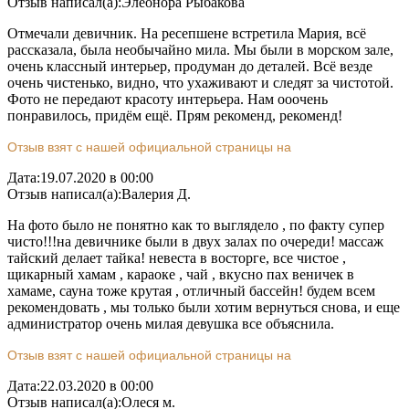
Отзыв написал(а):
Элеонора Рыбакова
Отмечали девичник. На ресепшене встретила Мария, всё
рассказала, была необычайно мила. Мы были в морском зале,
очень классный интерьер, продуман до деталей. Всё везде
очень чистенько, видно, что ухаживают и следят за чистотой.
Фото не передают красоту интерьера. Нам ооочень
понравилось, придём ещё. Прям рекоменд, рекоменд!
Отзыв взят с нашей официальной страницы на
Дата:
19.07.2020 в 00:00
Отзыв написал(а):
Валерия Д.
На фото было не понятно как то выглядело , по факту супер
чисто!!!на девичнике были в двух залах по очереди! массаж
тайский делает тайка! невеста в восторге, все чистое ,
щикарный хамам , караоке , чай , вкусно пах веничек в
хамаме, сауна тоже крутая , отличный бассейн! будем всем
рекомендовать , мы только были хотим вернуться снова, и еще
администратор очень милая девушка все объяснила.
Отзыв взят с нашей официальной страницы на
Дата:
22.03.2020 в 00:00
Отзыв написал(а):
Олеся м.