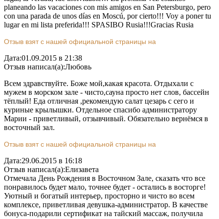
planeando las vacaciones con mis amigos en San Petersburgo, pero
con una parada de unos días en Moscú, por cierto!!! Voy a poner tu
lugar en mi lista preferida!!! SPASIBO Rusia!!!Gracias Rusia
Отзыв взят с нашей официальной страницы на
Дата:
01.09.2015 в 21:38
Отзыв написал(а):
Любовь
Всем здравствуйте. Боже мой,какая красота. Отдыхали с
мужем в морском зале - чисто,сауна просто нет слов, бассейн
тёплый! Еда отличная ,рекомендую салат цезарь с сего и
куриные крылышки. Отдельное спасибо администратору
Марии - приветливый, отзывчивый. Обязательно вернёмся в
восточный зал.
Отзыв взят с нашей официальной страницы на
Дата:
29.06.2015 в 16:18
Отзыв написал(а):
Елизавета
Отмечала День Рождения в Восточном Зале, сказать что все
понравилось будет мало, точнее будет - остались в восторге!
Уютный и богатый интерьер, просторно и чисто во всем
комплексе, приветливая девушка-администратор. В качестве
бонуса-подарили сертификат на тайский массаж, получила