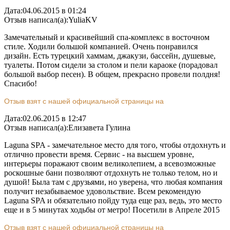
Дата:
04.06.2015 в 01:24
Отзыв написал(а):
YuliaKV
Замечательный и красивейший спа-комплекс в восточном
стиле. Ходили большой компанией. Очень понравился
дизайн. Есть турецкий хаммам, джакузи, бассейн, душевые,
туалеты. Потом сидели за столом и пели караоке (порадовал
большой выбор песен). В общем, прекрасно провели полдня!
Спасибо!
Отзыв взят с нашей официальной страницы на
Дата:
02.06.2015 в 12:47
Отзыв написал(а):
Eлизавета Гулина
Laguna SPA - замечательное место для того, чтобы отдохнуть и
отлично провести время. Сервис - на высшем уровне,
интерьеры поражают своим великолепием, а всевозможные
роскошные бани позволяют отдохнуть не только телом, но и
душой! Была там с друзьями, но уверена, что любая компания
получит незабываемое удовольствие. Всем рекомендую
Laguna SPA и обязательно пойду туда еще раз, ведь, это место
еще и в 5 минутах ходьбы от метро! Посетили в Апреле 2015
Отзыв взят с нашей официальной страницы на