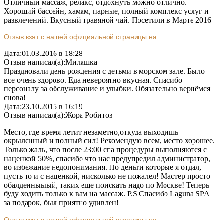
Отличный массаж, релакс, отдохнуть можно отлично.
Хороший бассейн, хамам, парные, полный комплекс услуг и
развлечений. Вкусный травяной чай. Посетили в Марте 2016
Отзыв взят с нашей официальной страницы на
Дата:
01.03.2016 в 18:28
Отзыв написал(а):
Милашка
Праздновали день рождения с детьми в морском зале. Было
все очень здорово. Еда невероятно вкусная. Спасибо
персоналу за обслуживание и улыбки. Обязательно вернёмся
снова!
Дата:
23.10.2015 в 16:19
Отзыв написал(а):
Жора Робитов
Место, где время летит незаметно,откуда выходишь
окрыленный и полный сил! Рекомендую всем, место хорошее.
Только жаль, что после 23:00 спа процедуры выполняются с
наценкой 50%, спасибо что нас предупредил администратор,
во избежание недопонимания. Но деньги которые я отдал,
пусть то и с наценкой, нисколько не пожалел! Мастер просто
обалденныыый, таких еще поискать надо по Москве! Теперь
буду ходить только к вам на массаж. P.S Спасибо Laguna SPA
за подарок, был приятно удивлен!
Отзыв взят с нашей официальной страницы на