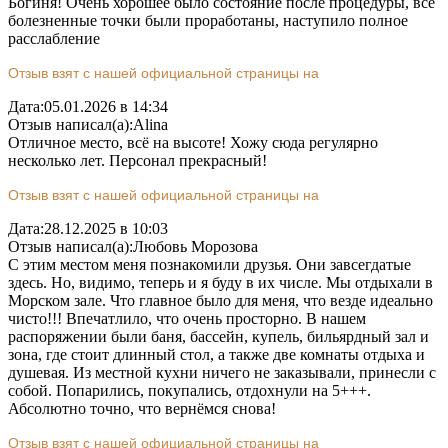
Богиня! Очень хорошее было состояние после процедуры, все
болезненные точки были проработаны, наступило полное
расслабление
Отзыв взят с нашей официальной страницы на
Дата:
05.01.2026 в 14:34
Отзыв написал(а):
Alina
Отличное место, всё на высоте! Хожу сюда регулярно
несколько лет. Персонал прекрасный!
Отзыв взят с нашей официальной страницы на
Дата:
28.12.2025 в 10:03
Отзыв написал(а):
Любовь Морозова
С этим местом меня познакомили друзья. Они завсегдатые
здесь. Но, видимо, теперь и я буду в их числе. Мы отдыхали в
Морском зале. Что главное было для меня, что везде идеально
чисто!!! Впечатлило, что очень просторно. В нашем
распоряжении были баня, бассейн, купель, бильярдный зал и
зона, где стоит длинный стол, а также две комнаты отдыха и
душевая. Из местной кухни ничего не заказывали, принесли с
собой. Попарились, покупались, отдохнули на 5+++.
Абсолютно точно, что вернёмся снова!
Отзыв взят с нашей официальной страницы на