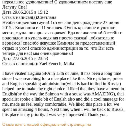
нереальное удовольствие! С удовольствием посещу еще
Лагуну Спа!
Дата:
29.06.2015 в 15:12
Отзыв написал(а):
Светлана
Необыкновенная сауна!!! отмечали день рождение 27 июня
2015г. Компания из 11 человек. Очень красивое и уютное
место, сауна шикарная - горячая! Еда великолепна! бассейн с
водопадом и купель ледяная просто сказка!...обязательно
вернемся! спасибо девушке Камилле за предоставленный
отдых и уют.! спасибо администрации за то, что Вы есть
теперь для нас! мы очень довольны!
Дата:
27.06.2015 в 23:53
Отзыв написал(а):
Yael Fenech, Malta
I have visited Laguna SPA in 13th of June, It has been a long time
since I was searching for a nice place like this. Nice pictures, prices
and English speaking administrator(what is hard to find in Russia)
helped me to make the right choice. I liked that they have a menu in
English(by the way the Salmon with a souse was AMAZING), thai
specialist spoke a little bit of Englsh also and did a cool massage for
me, made us feel really comfortable. We liked this place a lot, we
spent an amazing 4 hours. Next time, when i will be back to Russia,
this place is my priority. I was very impressed! Thank you.
Отзыв взят с нашей официальной страницы на