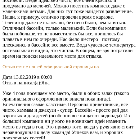
посидели. Везде идеально чисто, все очень красиво и
продумано до мелочей. Можно посетить комплекс даже с
маленькими детьми. Для них тут тоже найдется развлечение.
Наши, к примеру, отлично провели время с караоке.
Телевизор даже не включали, без него было, чем заняться.
Отличный бассейн, только маленький. Если бы компания
была побольше, то не поместились бы все, пришлось бы
плавать в нем по очереди. Нас было шестеро - поэтому
плескались в бассейне все вместе. Вода чудесная: температура
оптимальная и видно, что чистая. В общем, не зря потратили
время на поиски идеального места для отдыха.
Отзыв взят с нашей официальной страницы на
Дата:
13.02.2019 в 00:00
Отзыв написал(а):
Яна
Уже 4 года посещаем это место, были в обоих залах (такого
оригинального оформления не видела пока нигде).
Впечатления самые классные. Персонал приветливый, всё
чисто, хаммам и джакузи - супер. Бассейн - просто рай для
взрослых и для детей (особенно все пищат от водопада). Из
большой компании ни у кого не возникает идей изменить
место из года в год. Это пример того, когда у руля явно стоит
неравнодушная к делу команда! Успехов вам, и хороших
порядочных гостей!