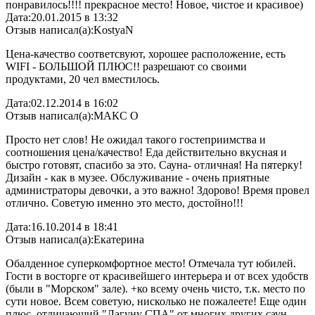
понравилось!!!! прекрасное место! Новое, чистое и красивое)
Дата:
20.01.2015 в 13:32
Отзыв написал(а):
KostyaN
Цена-качество соответсвуют, хорошее расположение, есть
WIFI - БОЛЬШОЙ ПЛЮС!! разрешают со своими
продуктами, 20 чел вместилось.
Дата:
02.12.2014 в 16:02
Отзыв написал(а):
МАКС О
Просто нет слов! Не ожидал такого гостеприимства и
соотношения цена/качество! Еда действительно вкусная и
быстро готовят, спасибо за это. Сауна- отличная! На пятерку!
Дизайн - как в музее. Обслуживание - очень приятные
администраторы девочки, а это важно! Здорово! Время провел
отлично. Советую именно это место, достойно!!!
Дата:
16.10.2014 в 18:41
Отзыв написал(а):
Екатерина
Обалденное суперкомфортное место! Отмечала тут юбилей.
Гости в восторге от красивейшего интерьера и от всех удобств
(были в "Морском" зале). +ко всему очень чисто, т.к. место по
сути новое. Всем советую, нисколько не пожалеете! Еще один
плюс, отличающий "Лагуну СПА" от многих других саун,