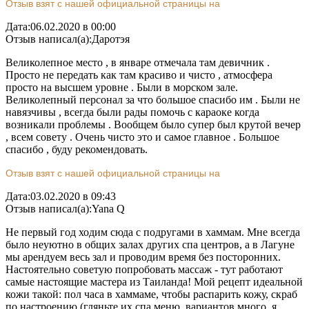
Отзыв взят с нашей официальной страницы на
Дата:
06.02.2020 в 00:00
Отзыв написал(а):
Даротэя
Великолепное место , в январе отмечала там девичник .
Просто не передать как там красиво и чисто , атмосфера
просто на высшем уровне . Были в морском зале.
Великолепный персонал за что большое спасибо им . Были не
навязчивы , всегда были рады помочь с караоке когда
возникали проблемы . Вообщем было супер был крутой вечер
, всем совету . Очень чисто это и самое главное . Большое
спасибо , буду рекомендовать.
Отзыв взят с нашей официальной страницы на
Дата:
03.02.2020 в 09:43
Отзыв написал(а):
Yana Q
Не первый год ходим сюда с подругами в хаммам. Мне всегда
было неуютно в общих залах других спа центров, а в Лагуне
мы арендуем весь зал и проводим время без посторонних.
Настоятельно советую попробовать массаж - тут работают
самые настоящие мастера из Таиланда! Мой рецепт идеальной
кожи такой: пол часа в хаммаме, чтобы распарить кожу, скраб
по настроению (гляньте их спа меню, вариантов много, я