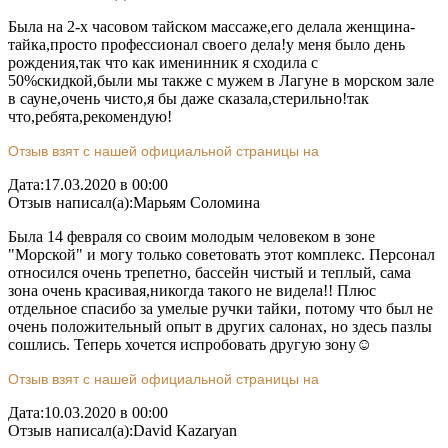
Была на 2-х часовом тайском массаже,его делала женщина-
тайка,просто профессионал своего дела!у меня было день
рождения,так что как именинник я сходила с
50%скидкой,были мы также с мужем в Лагуне в морском зале
в сауне,очень чисто,я бы даже сказала,стерильно!так
что,ребята,рекомендую!
Отзыв взят с нашей официальной страницы на
Дата:
17.03.2020 в 00:00
Отзыв написал(а):
Марьям Соломина
Была 14 февраля со своим молодым человеком в зоне
"Морской" и могу только советовать этот комплекс. Персонал
относился очень трепетно, бассейн чистый и теплый, сама
зона очень красивая,никогда такого не видела!! Плюс
отдельное спасибо за умелые ручки тайки, потому что был не
очень положительный опыт в других салонах, но здесь пазлы
сошлись. Теперь хочется испробовать другую зону☺️
Отзыв взят с нашей официальной страницы на
Дата:
10.03.2020 в 00:00
Отзыв написал(а):
David Kazaryan