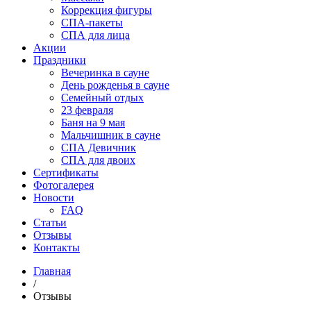
Коррекция фигуры
СПА-пакеты
СПА для лица
Акции
Праздники
Вечеринка в сауне
День рожденья в сауне
Семейный отдых
23 февраля
Баня на 9 мая
Мальчишник в сауне
СПА Девичник
СПА для двоих
Сертификаты
Фотогалерея
Новости
FAQ
Статьи
Отзывы
Контакты
Главная
/
Отзывы