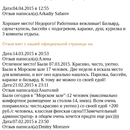
Дата:
04.04.2015 в 12:55
Отзыв написал(а):
Arkadiy Safarov
Хорошее место! Недорого! Работники вежливые! Бильярд,
сауна+купель, бассейн с подогревом, караоке, душ, курилка и
3 комнаты отдыха.
Отзыв взят с нашей официальной страницы на
Дата:
14.03.2015 в 20:53
Отзыв написал(а):
Алена
Отличное место! Были 07.03.2015. Красиво, чисто, уютно.
Были в Морском зале 17 человек. Две недели я искала место
для компании, и вот оно идеально нашлось. Парилка, бассейн,
караоке и бильярд. К тому же можно со своей едой!
Дата:
21.02.2015 в 23:11
Отзыв написал(а):
Анатолий
Были сегодня в "Морском зале"-12 человек (максимально
комфортное размещение за столом-14, имхо). Всем очень
понравилось: чисто,красиво и уютно:) со своей едой +200
руб./с человека, классная финская сауна!!!Замечательный
администратор- в общем очень хочется придти еще раз:))))
Дата:
07.02.2015 в 23:50
Отзыв написал(а):
Dmitry Morozov