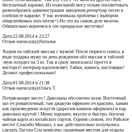
бесплатный караоке. Из пожеланий могу только посоветовать
разнообразить администрации заведения репертуар песен в
плейлисте караоке. У нас возникала проблема с выбором
общелюбимых поп-хитов=) Но это на самом деле мелочи.
Обязательно вернемся в сие прекрасное местечко!
Дата:
22.08.2014 в 22:27
Отзыв написал(а):
Наталья
Ходим на тайский массаж с мужем! После первого сеанса, в
виде подарка мужу на день рождения ойл массаж и тайский
-муж похудел на 3 кг. Так я сразу записалась! просто в
восторге! интерьер вдохновляет, Тайки, кажись, настоящие!
Делают профессионально!
Дата:
01.08.2014 в 21:38
Отзыв написал(а):
Ольга T.
Потрясающее место ! Давольны обсолютно всем. Восточный
зал оч романтичный, там джакузи офрмлен оч красиво, хамам
как произведение искуств (дорогим камнем оформлен) и пар
довольно крутой ! Меню хорошее, вкусно и быстро, богатая
чайная карта из китайских сортов. Одним словом, это Райское
место! Спасибо Михаил, у вас действительно получилось
сделать Лагуна Спа комплекс сказачным местом для отдыха