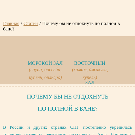
ОНЛАЙН ЗАКАЗ
ОБРАТНЫЙ ЗВОНОК
Главная
/
Статьи
/
Почему бы не отдохнуть по полной в
бане?
МОРСКОЙ ЗАЛ
ВОСТОЧНЫЙ
(сауна, бассейн,
(хамам, джакузи,
купель, бильярд)
купель)
ЗАЛ
ПОЧЕМУ БЫ НЕ ОТДОХНУТЬ
ПО ПОЛНОЙ В БАНЕ?
В России и других странах СНГ постепенно укрепилась
традиция отмечать некоторые праздники в бане. Например,