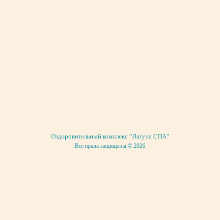
Оздоровительный комплекс “Лагуна СПА”
Все права защищены © 2026
ДОГОВОР ПУБЛИЧНОЙ ОФЕРТЫ
КАРТА САЙТА
Хамам в Москве