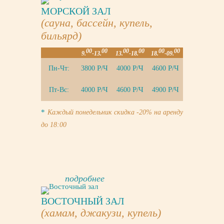
МОРСКОЙ ЗАЛ
(сауна, бассейн, купель,
бильярд)
00
00
00
00
00
00
9.
-13.
13.
-18.
18.
-09.
Р/Ч
Р/Ч
Р/Ч
Пн-Чт:
3800
4000
4600
Р/Ч
Р/Ч
Р/Ч
Пт-Вс:
4000
4600
4900
*
Каждый понедельник скидка -20% на аренду
до 18:00
подробнее
ВОСТОЧНЫЙ ЗАЛ
(хамам, джакузи, купель)