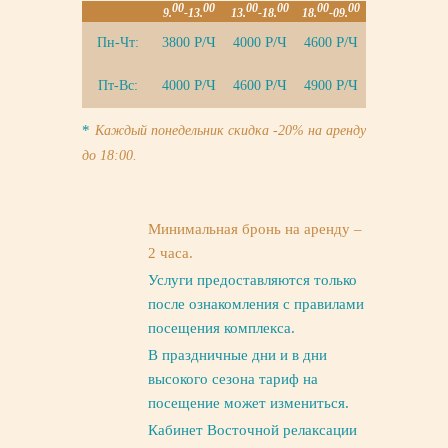
00
00
00
00
00
00
9.
-13.
13.
-18.
18.
-09.
Р/Ч
Р/Ч
Р/Ч
Пн-Чт:
3800
4000
4600
Р/Ч
Р/Ч
Р/Ч
Пт-Вс:
4000
4600
4900
*
Каждый понедельник скидка -20% на аренду
до 18:00.
Минимальная бронь на аренду –
2 часа.
Услуги предоставляются только
после ознакомления с правилами
посещения комплекса.
В праздничные дни и в дни
высокого сезона тариф на
посещение может измениться.
Кабинет Восточной релаксации