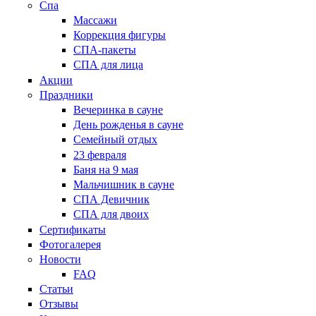
Спа
Массажи
Коррекция фигуры
СПА-пакеты
СПА для лица
Акции
Праздники
Вечеринка в сауне
День рожденья в сауне
Семейный отдых
23 февраля
Баня на 9 мая
Мальчишник в сауне
СПА Девичник
СПА для двоих
Сертификаты
Фотогалерея
Новости
FAQ
Статьи
Отзывы