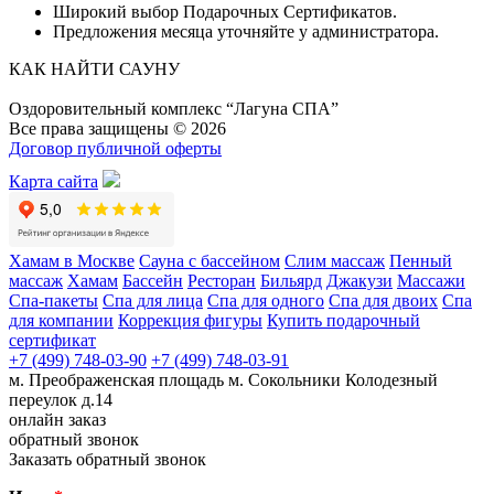
Широкий выбор Подарочных Сертификатов.
Предложения месяца уточняйте у администратора.
КАК НАЙТИ САУНУ
Оздоровительный комплекс “Лагуна СПА”
Все права защищены © 2026
Договор публичной оферты
Карта сайта
Хамам в Москве
Сауна с бассейном
Слим массаж
Пенный
массаж
Хамам
Бассейн
Ресторан
Бильярд
Джакузи
Массажи
Спа-пакеты
Спа для лица
Спа для одного
Спа для двоих
Спа
для компании
Коррекция фигуры
Купить подарочный
сертификат
+7 (499) 748-03-90
+7 (499) 748-03-91
м. Преображенская площадь
м. Сокольники
Колодезный
переулок д.14
онлайн заказ
обратный звонок
Заказать обратный звонок