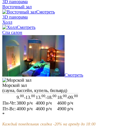
3D панорама
Восточный зал
Смотреть
3D панорама
Холл
Смотреть
Спа салон
Смотреть
Морской зал
(сауна, бассейн, купель, бильярд)
00
00
00
00
00
00
9.
-13.
13.
-18.
18.
-09.
Пн-Чт:
3800
р/ч
4000
р/ч
4600
р/ч
Пт-Вс:
4000
р/ч
4600
р/ч
4900
р/ч
*
Каждый понедельник скидка -20% на аренду до 18:00