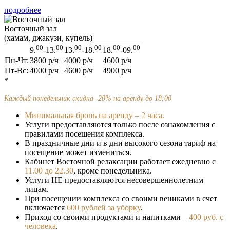
подробнее
Восточный зал
(хамам, джакузи, купель)
00
00
00
00
00
00
9.
-13.
13.
-18.
18.
-09.
Пн-Чт:
3800
р/ч
4000
р/ч
4600
р/ч
Пт-Вс:
4000
р/ч
4600
р/ч
4900
р/ч
*
Каждый понедельник скидка -20% на аренду до 18:00.
Минимальная бронь на аренду – 2 часа.
Услуги предоставляются только после ознакомления с
правилами посещения комплекса.
В праздничные дни и в дни высокого сезона тариф на
посещение может измениться.
Кабинет Восточной релаксации работает ежедневно с
11.00 до 22.30
, кроме понедельника.
Услуги НЕ предоставляются несовершеннолетним
лицам.
При посещении комплекса со своими вениками в счет
включается
600 рублей за уборку
.
Приход со своими продуктами и напитками –
400 руб. с
человека
.