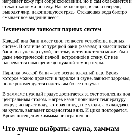
нагревает кожу при соприкосновении, но и сам охлаждается и
стекает каплями по телу. Нагретые поры, в свою очередь,
выводят жир, накопившуюся грязь. Стекающая вода быстро
смывает все выделившееся.
Технические тонкости парных систем
Каждый вид бани имеет свои тонкости устройства парных
систем. В отличие от турецкой бани (хаммам) и классической
бани, в сауне пар сухой, поэтому источник тепла может быть
даже электрической печкой, встроенной в стену. От нее
нагревается помещение до нужной температуры.
Парилка русской бани – это всегда влажный пар. Время,
которое можно провести в парилке и сауне, зависит здоровья,
но не рекомендуется сидеть там более получаса.
В хаммаме нужный градус достигается за счет отопления под
центральным столом. Нагрев камня повышает температуру
вокруг, испаряет воду, которая никуда не уходи, а охлаждаясь
на куполе, выпадает конденсатом вниз. И цикл повторяется.
Время посещения хаммама не ограничено.
Что лучше выбрать: сауна, хаммам