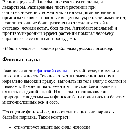
Веник в русской бане был и средством гигиены, и
лекарством. Распаренные листья растений при
соприкосновении с кожей микро инъекциями вводили в
организм человека полезные вещества: укрепляли иммунитет,
лечили головные боли, разгоняли отложения солей в
суставах, лечили астму, бронхиты. Антибактериальный и
противомикробный эффект растений помогал человеку
справиться с сезонными простудами.
«В бане мыться — заново родиться» русская пословица
Финская сауна
Главное отличие
финской сауны
— сухой воздух внутри и
низкая влажность. Это позволяет в помещении нагонять
нереально высокий градус, выгонять из тела влагу с солями и
шлаками. Важнейшим элементом финской бани является
емкость с ледяной водой. Изначально использовались
природные водоемы — и финские бани ставились на берегах
многочисленных рек и озер.
Посещение финской сауны состоит из циклов: парилка-
бассейн-парилка. Такой контраст:
стимулирует защитные силы человека,