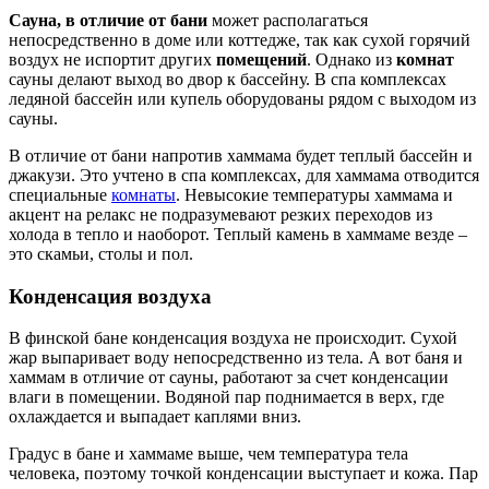
Сауна, в отличие от бани
может располагаться
непосредственно в доме или коттедже, так как сухой горячий
воздух не испортит других
помещений
. Однако из
комнат
сауны делают выход во двор к бассейну. В спа комплексах
ледяной бассейн или купель оборудованы рядом с выходом из
сауны.
В отличие от бани напротив хаммама будет теплый бассейн и
джакузи. Это учтено в спа комплексах, для хаммама отводится
специальные
комнаты
. Невысокие температуры хаммама и
акцент на релакс не подразумевают резких переходов из
холода в тепло и наоборот. Теплый камень в хаммаме везде –
это скамьи, столы и пол.
Конденсация воздуха
В финской бане конденсация воздуха не происходит. Сухой
жар выпаривает воду непосредственно из тела. А вот баня и
хаммам в отличие от сауны, работают за счет конденсации
влаги в помещении. Водяной пар поднимается в верх, где
охлаждается и выпадает каплями вниз.
Градус в бане и хаммаме выше, чем температура тела
человека, поэтому точкой конденсации выступает и кожа. Пар