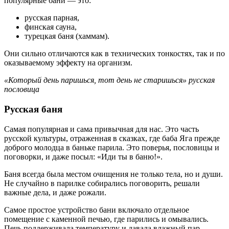
популярные бани — это:
русская парная,
финская сауна,
турецкая баня (хаммам).
Они сильно отличаются как в технических тонкостях, так и по
оказываемому эффекту на организм.
«Который день паришься, тот день не старишься» русская
пословица
Русская баня
Самая популярная и сама привычная для нас. Это часть
русской культуры, отраженная в сказках, где баба Яга прежде
доброго молодца в баньке парила. Это поверья, пословицы и
поговорки, и даже посыл: «Иди ты в баню!».
Баня всегда была местом очищения не только тела, но и души.
Не случайно в парилке собирались поговорить, решали
важные дела, и даже рожали.
Самое простое устройство бани включало отдельное
помещение с каменной печью, где парились и омывались.
Печь поддерживала температуру и давала влажный пар.