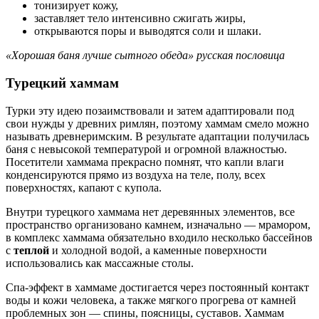
тонизирует кожу,
заставляет тело интенсивно сжигать жиры,
открываются поры и выводятся соли и шлаки.
«Хорошая баня лучше сытного обеда» русская пословица
Турецкий хаммам
Турки эту идею позаимствовали и затем адаптировали под
свои нужды у древних римлян, поэтому хаммам смело можно
называть древнеримским. В результате адаптации получилась
баня с невысокой температурой и огромной влажностью.
Посетители хаммама прекрасно помнят, что капли влаги
конденсируются прямо из воздуха на теле, полу, всех
поверхностях, капают с купола.
Внутри турецкого хаммама нет деревянных элементов, все
пространство организовано камнем, изначально — мрамором,
в комплекс хаммама обязательно входило несколько бассейнов
с
теплой
и холодной водой, а каменные поверхности
использовались как массажные столы.
Спа-эффект в хаммаме достигается через постоянный контакт
воды и кожи человека, а также мягкого прогрева от камней
проблемных зон — спины, поясницы, суставов. Хаммам