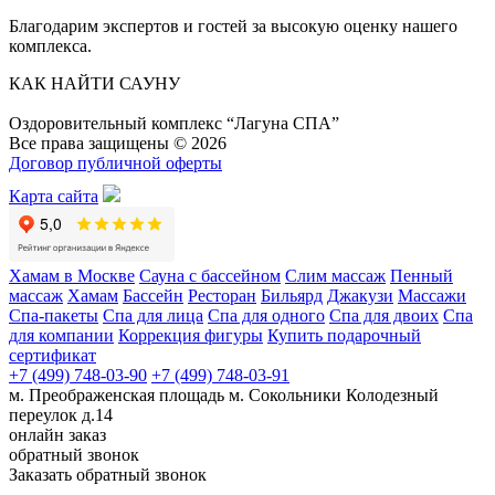
Благодарим экспертов и гостей за высокую оценку нашего
комплекса.
КАК НАЙТИ САУНУ
Оздоровительный комплекс “Лагуна СПА”
Все права защищены © 2026
Договор публичной оферты
Карта сайта
Хамам в Москве
Сауна с бассейном
Слим массаж
Пенный
массаж
Хамам
Бассейн
Ресторан
Бильярд
Джакузи
Массажи
Спа-пакеты
Спа для лица
Спа для одного
Спа для двоих
Спа
для компании
Коррекция фигуры
Купить подарочный
сертификат
+7 (499) 748-03-90
+7 (499) 748-03-91
м. Преображенская площадь
м. Сокольники
Колодезный
переулок д.14
онлайн заказ
обратный звонок
Заказать обратный звонок