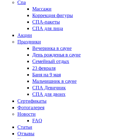
Спа
Массажи
Коррекция фигуры
СПА-пакеты
СПА для лица
Акции
Праздники
Вечеринка в сауне
День рожденья в сауне
Семейный отдых
23 февраля
Баня на 9 мая
Мальчишник в сауне
СПА Девичник
СПА для двоих
Сертификаты
Фотогалерея
Новости
FAQ
Статьи
Отзывы