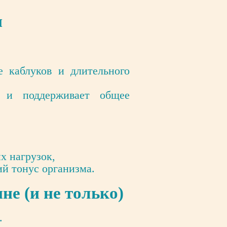
н
 каблуков и длительного
н и поддерживает общее
х нагрузок,
й тонус организма.
е (и не только)
.