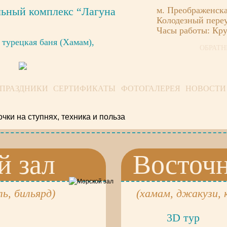
ьный комплекс “Лагуна
м. Преображенск
Колодезный переу
Часы работы: Кр
 турецкая баня (Хамам),
ОБРАТН
ПРАЗДНИКИ
СЕРТИФИКАТЫ
ФОТОГАЛЕРЕЯ
НОВОСТИ
очки на ступнях, техника и польза
й зал
Восточн
ль, бильярд)
(хамам, джакузи, 
3D тур