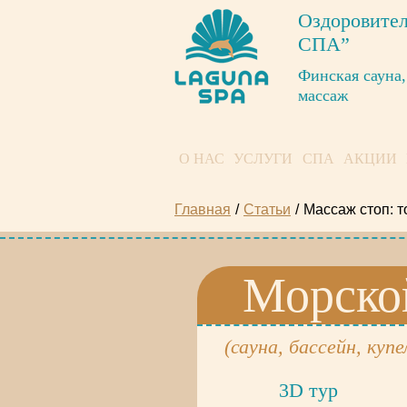
Оздоровител
СПА”
Финская сауна,
массаж
О НАС
УСЛУГИ
СПА
АКЦИИ
Главная
/
Статьи
/
Массаж стоп: т
Морско
(сауна, бассейн, купе
3D тур