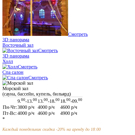
Смотреть
3D панорама
Восточный зал
Смотреть
3D панорама
Холл
Смотреть
Спа салон
Смотреть
Морской зал
(сауна, бассейн, купель, бильярд)
00
00
00
00
00
00
9.
-13.
13.
-18.
18.
-09.
Пн-Чт:
3800
р/ч
4000
р/ч
4600
р/ч
Пт-Вс:
4000
р/ч
4600
р/ч
4900
р/ч
*
Каждый понедельник скидка -20% на аренду до 18:00