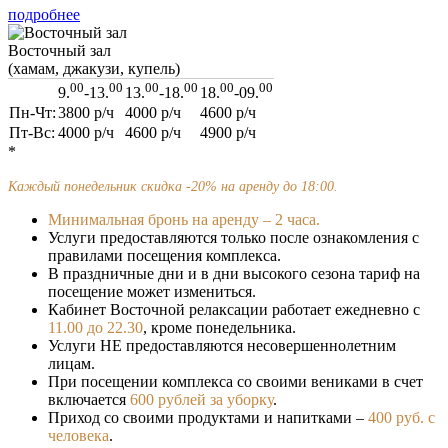
подробнее
Восточный зал
(хамам, джакузи, купель)
00
00
00
00
00
00
9.
-13.
13.
-18.
18.
-09.
Пн-Чт:
3800
р/ч
4000
р/ч
4600
р/ч
Пт-Вс:
4000
р/ч
4600
р/ч
4900
р/ч
*
Каждый понедельник скидка -20% на аренду до 18:00.
Минимальная бронь на аренду – 2 часа.
Услуги предоставляются только после ознакомления с
правилами посещения комплекса.
В праздничные дни и в дни высокого сезона тариф на
посещение может измениться.
Кабинет Восточной релаксации работает ежедневно с
11.00 до 22.30
, кроме понедельника.
Услуги НЕ предоставляются несовершеннолетним
лицам.
При посещении комплекса со своими вениками в счет
включается
600 рублей за уборку
.
Приход со своими продуктами и напитками –
400 руб. с
человека
.