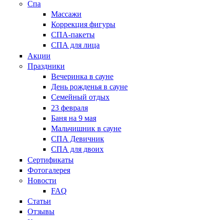
Спа
Массажи
Коррекция фигуры
СПА-пакеты
СПА для лица
Акции
Праздники
Вечеринка в сауне
День рожденья в сауне
Семейный отдых
23 февраля
Баня на 9 мая
Мальчишник в сауне
СПА Девичник
СПА для двоих
Сертификаты
Фотогалерея
Новости
FAQ
Статьи
Отзывы