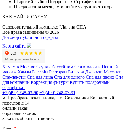
Широкий выбор Подарочных Сертификатов.
Предложения месяца уточняйте у администратора.
КАК НАЙТИ САУНУ
Оздоровительный комплекс “Лагуна СПА”
Все права защищены © 2026
Договор публичной оферты
Карта сайта
Хамам в Москве
Сауна с бассейном
Слим массаж
Пенный
массаж
Хамам
Бассейн
Ресторан
Бильярд
Джакузи
Массажи
Спа-пакеты
Спа для лица
Спа для одного
Спа для двоих
Спа
для компании
Коррекция фигуры
Купить подарочный
сертификат
+7 (499) 748-03-90
+7 (499) 748-03-91
м. Преображенская площадь
м. Сокольники
Колодезный
переулок д.14
онлайн заказ
обратный звонок
Заказать обратный звонок
Имя:
*